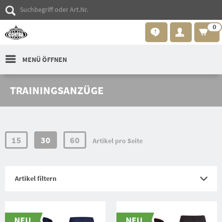
0
MENÜ ÖFFNEN
TRAININGSANZÜGE
15
30
60
Artikel pro Seite
Artikel filtern