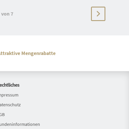
von 7
Attraktive Mengenrabatte
echtliches
mpressum
atenschutz
GB
undeninformationen