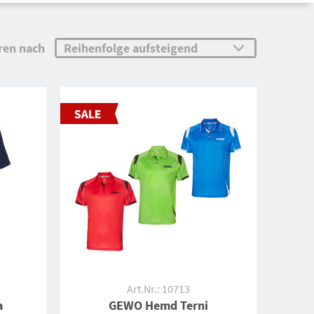
ren nach
Art.Nr.: 10713
a
GEWO Hemd Terni