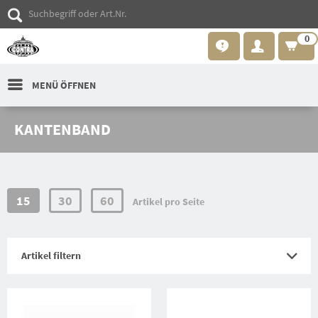
0
MENÜ ÖFFNEN
KANTENBAND
15
30
60
Artikel pro Seite
Artikel filtern