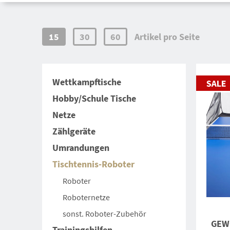
15
30
60
Artikel pro Seite
Wettkampftische
Hobby/Schule Tische
Netze
Zählgeräte
Umrandungen
Tischtennis-Roboter
Roboter
Roboternetze
sonst. Roboter-Zubehör
GEWO
Trainingshilfen