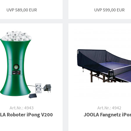
UVP
589,00 EUR
UVP
599,00 EUR
Art.Nr.: 4943
Art.Nr.: 4942
LA Roboter iPong V200
JOOLA Fangnetz iPo