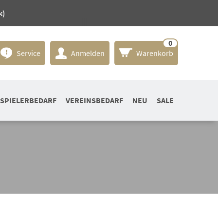
k)
0
Service
Anmelden
Warenkorb
SPIELERBEDARF
VEREINSBEDARF
NEU
SALE