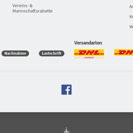
Vereins- &
A
Mannschaftsrabatte
K
W
Versandarten
Nachnahme
Lastschrift