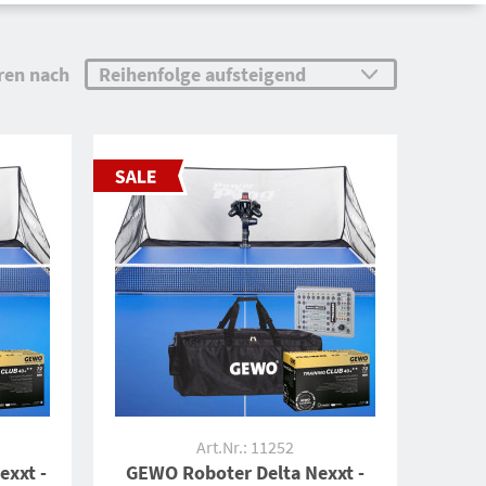
ren nach
Art.Nr.: 11252
xxt -
GEWO Roboter Delta Nexxt -