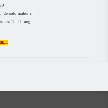
GB
undeninformationen
iderrufsbelehrung