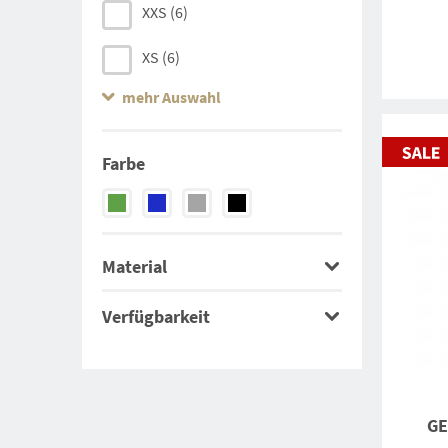
XXS
(6)
XS
(6)
mehr Auswahl
S
(7)
M
(6)
Farbe
L
(5)
XL
(6)
Material
XXL
(6)
Verfügbarkeit
XXXL
(6)
XXXXL
(6)
GE