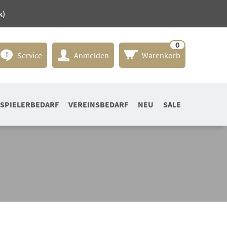
k)
0
Service
Anmelden
Warenkorb
SPIELERBEDARF
VEREINSBEDARF
NEU
SALE