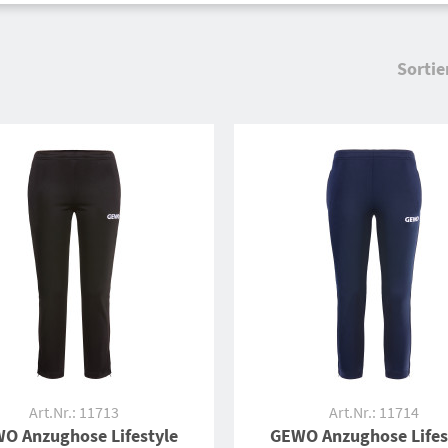
Sortie
Art.Nr.: 11713
Art.Nr.: 11714
O Anzughose Lifestyle
GEWO Anzughose Lifes