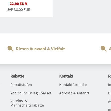
22,90 EUR
UVP
36,00 EUR
Riesen Auswahl & Vielfalt
Rabatte
Kontakt
R
&
Rabattstufen
Kontaktformular
I
2er Online Belag Sparset
Adresse & Anfahrt
D
Vereins- &
A
Mannschaftsrabatte
K