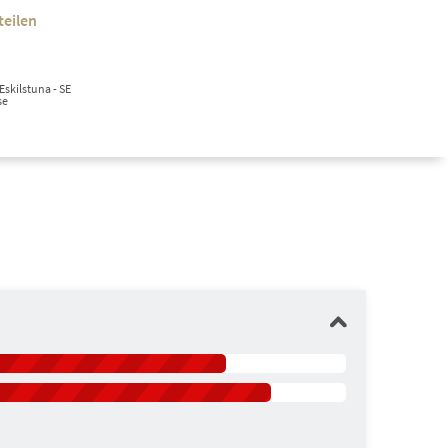
teilen
Eskilstuna - SE
se