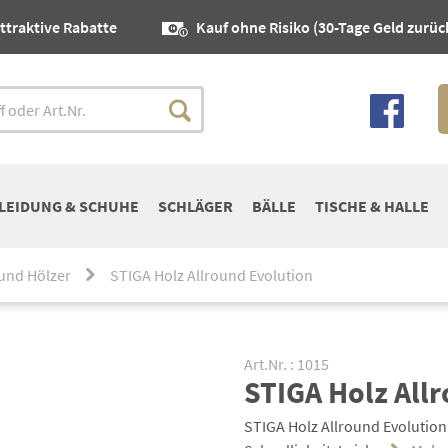
ttraktive Rabatte
Kauf ohne Risiko (30-Tage Geld zurüc
LEIDUNG & SCHUHE
SCHLÄGER
BÄLLE
TISCHE & HALLE
ound Hölzer
STIGA Holz Allround Evolution
Art.Nr. : 1015
STIGA Holz All
STIGA Holz Allround Evolution 