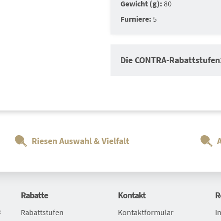
Gewicht (g):
80
Furniere:
5
Die CONTRA-Rabattstufen
Auftragswertrabatt
Auftragswertraba
Riesen Auswahl & Vielfalt
Auftr
Schlä
Beläg
Rabatte
Kontakt
R
&
Rabattstufen
Kontaktformular
I