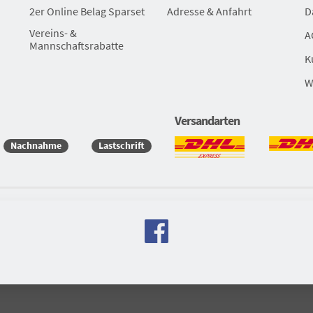
2er Online Belag Sparset
Adresse & Anfahrt
D
Vereins- &
A
Mannschaftsrabatte
K
W
Versandarten
Nachnahme
Lastschrift