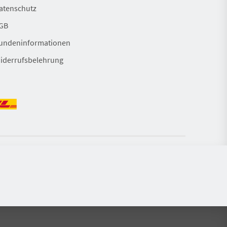
atenschutz
Versandkostenfreie Bestellung
GB
undeninformationen
iderrufsbelehrung