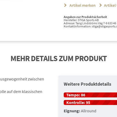
Artikel merken
Artikel 
Angaben zur Produktsicherheit
Hersteller: STIGA Sports AB
Adresse: Tang Lindströms Väg 7-9 633 46 
Kontaktinformation: stiga@stigasports.
MEHR DETAILS ZUM PRODUKT
r Ausgewogenheit zwischen
Weitere Produktdetails
olle auf dem klassischen
Tempo:
86
Kontrolle:
95
Eignung:
Allround