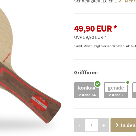
Schnelligkeit, Leich...
Mehr 
49,90 EUR
UVP 59,90 EUR
* inkl. Mwst., zzgl.
Versandkosten
. Ab 69
Griffform:
konkav
gerade
Bestand: >6
Bestand: 6
-
+
In de