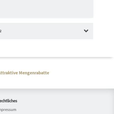
2
tt
Attraktive Mengenrabatte
agswertrabatt
gerkonfigurator
e
echtliches
Bekleidungssets
mpressum
Bekleidungssets