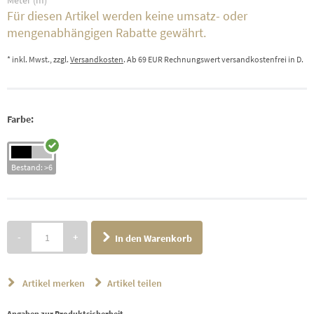
Meter (m)
Für diesen Artikel werden keine umsatz- oder
mengenabhängigen Rabatte gewährt.
* inkl. Mwst., zzgl.
Versandkosten
. Ab 69 EUR Rechnungswert versandkostenfrei in D.
Farbe:
Bestand: >6
-
+
In den Warenkorb
Artikel merken
Artikel teilen
Angaben zur Produktsicherheit