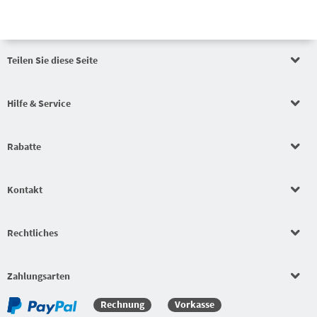
Teilen Sie diese Seite
Auftragswertrabatt
Hilfe & Service
Auftragswertrabatt
Rabatte
Auftragswertrabatt
Kontakt
Schlägerkonfigurator
Rechtliches
Beläge
Bekleidungssets
Zahlungsarten
Rechnung
Vorkasse
Bekleidungssets