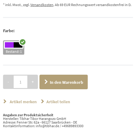
* inkl. Mwst., zzgl.
Versandkosten
. Ab 69 EUR Rechnungswert versandkostenfrei in D.
Farbe:
Bestand: 1
-
+
In den Warenkorb
Artikel merken
Artikel teilen
Angaben zur Produktsicherheit
Hersteller: Tibhar Tibor Harangozo GmbH
Adresse: Fenner Str. 62a - 66127 Saarbrücken - DE
Kontaktinformation: info@tibhar.de / +49689893300