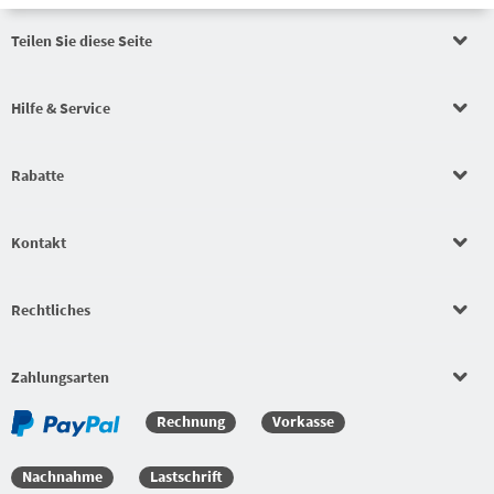
Teilen Sie diese Seite
Auftragswertrabatt
Hilfe & Service
Auftragswertrabatt
Rabatte
Auftragswertrabatt
Kontakt
Schlägerkonfigurator
Rechtliches
Beläge
Bekleidungssets
Zahlungsarten
Rechnung
Vorkasse
Bekleidungssets
Nachnahme
Lastschrift
Versandkostenfreie Bestellung