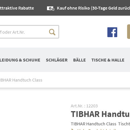
ttraktive Rabatte
Kauf ohne Risiko (30-Tage Geld zurüc
LEIDUNG & SCHUHE
SCHLÄGER
BÄLLE
TISCHE & HALLE
IBHAR Handtuch Class
Art.Nr. : 12203
TIBHAR Handtu
TIBHAR Handtuch Class  Tisch