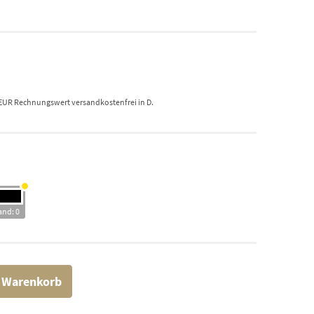
 EUR Rechnungswert versandkostenfrei in D.
and: 0
n Warenkorb