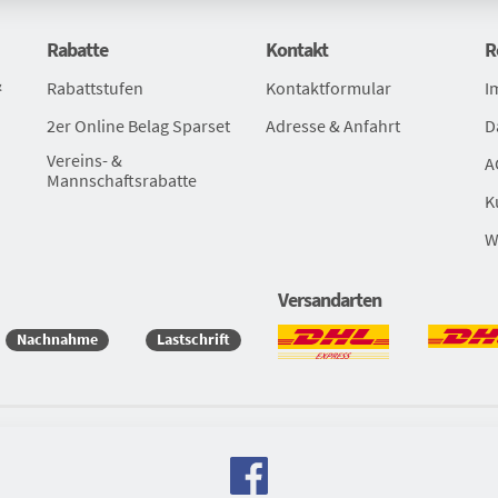
Rabatte
Kontakt
R
&
Rabattstufen
Kontaktformular
I
2er Online Belag Sparset
Adresse & Anfahrt
D
Vereins- &
A
Mannschaftsrabatte
K
W
Versandarten
Nachnahme
Lastschrift