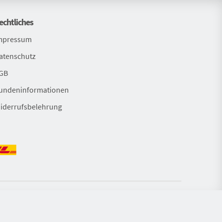
echtliches
mpressum
atenschutz
GB
undeninformationen
iderrufsbelehrung