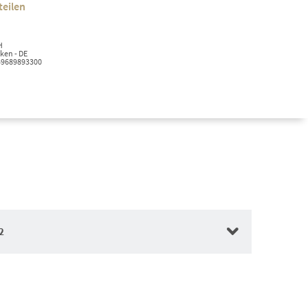
teilen
H
cken - DE
+49689893300
2