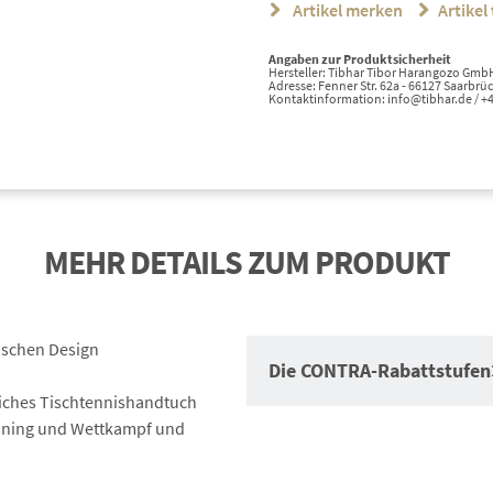
Artikel merken
Artikel 
Angaben zur Produktsicherheit
Hersteller: Tibhar Tibor Harangozo Gmb
Adresse: Fenner Str. 62a - 66127 Saarbrü
Kontaktinformation: info@tibhar.de / 
MEHR DETAILS ZUM PRODUKT
ischen Design
Die CONTRA-Rabattstufen
eiches Tischtennishandtuch
aining und Wettkampf und