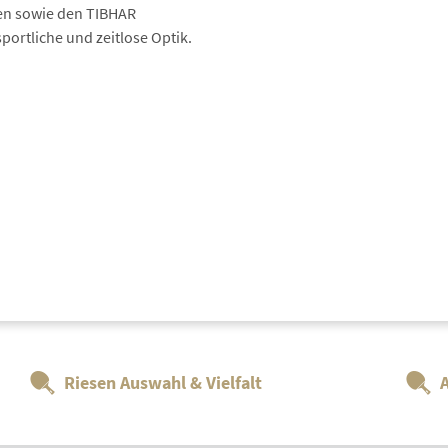
Auftragswertrabatt
ien sowie den TIBHAR
sportliche und zeitlose Optik.
Auftragswertraba
Auftr
Schlä
Beläg
Riesen Auswahl & Vielfalt