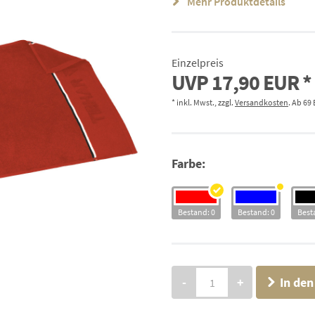
Mehr Produktdetails
Einzelpreis
UVP
17,90 EUR
* inkl. Mwst., zzgl.
Versandkosten
. Ab 69
Farbe:
Bestand: 0
Bestand: 0
Best
-
+
In de