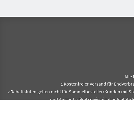
Alle 
Kostenfreier Versand für Endverbr
1
Rabattstufen gelten nicht für Sammelbesteller/Kunden mit S
2
und Auslaufartikel sowie nicht aufgeführt