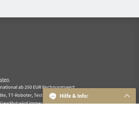
sten
.
rnational ab 250 EUR Rechnungswert.
te, TT-Roboter, Testkoffer, Komplettschläger, Sonderangebote
Hilfe & Info:
. Gewährt wird immer nur eine Rabattstufe.
30-Tage Geld zurück
Bestpreis-Garantie
1
Kostenloser Versand
und
Rückversand