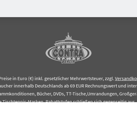
Preise in Euro (€) inkl. gesetzlicher Mehrwertsteuer, zzgl.
Versandko
aucher innerhalb Deutschlands ab 69 EUR Rechnungswert und inte
tammkonditionen, Bücher, DVDs, TT-Tische,Umrandungen, Großgerä
e Tischtennis-Marken. Rabattstufen schließen sich gegenseitig aus
© CONTRA Tischtennis-Zentrum Berlin, Inhaber Patrick Strahl