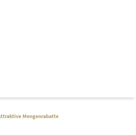
tt
agswertrabatt
gerkonfigurator
e
Bekleidungssets
Bekleidungssets
Versandkostenfreie Bestellung
Attraktive Mengenrabatte