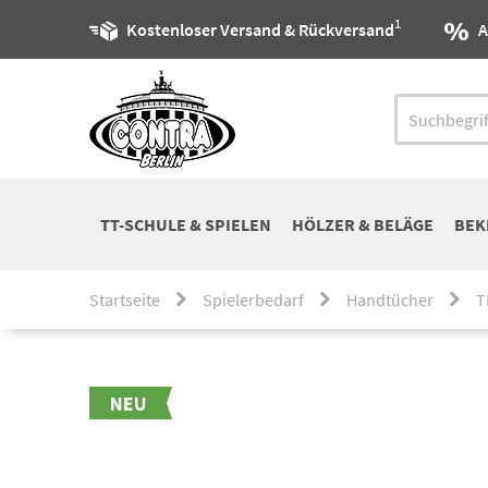
1
Kostenloser Versand & Rückversand
A
TT-SCHULE & SPIELEN
HÖLZER & BELÄGE
BEK
Startseite
Spielerbedarf
Handtücher
T