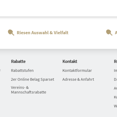
Riesen Auswahl & Vielfalt
Rabatte
Kontakt
R
&
Rabattstufen
Kontaktformular
I
2er Online Belag Sparset
Adresse & Anfahrt
D
Vereins- &
A
Mannschaftsrabatte
K
W