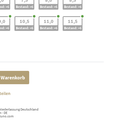
nd: >6
Bestand: >6
Bestand: >6
Bestand: >6
0,0
10,5
11,0
11,5
nd: >6
Bestand: >6
Bestand: >6
Bestand: >6
n Warenkorb
teilen
 Niederlassung Deutschland
m - DE
izuno.com