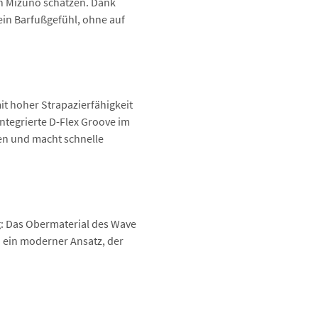
an Mizuno schätzen. Dank
41
7,5
 ein Barfußgefühl, ohne auf
Schlä
42
8
42,5
8,5
Beläg
43
9
44
9,5
44,5
10
mit hoher Strapazierfähigkeit
integrierte D-Flex Groove im
45
10,5
en und macht schnelle
46
11
47
12
: Das Obermaterial des Wave
  ein moderner Ansatz, der