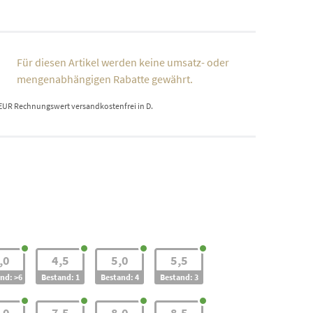
Für diesen Artikel werden keine umsatz- oder
mengenabhängigen Rabatte gewährt.
 EUR Rechnungswert versandkostenfrei in D.
,0
4,5
5,0
5,5
nd: >6
Bestand: 1
Bestand: 4
Bestand: 3
,0
7,5
8,0
8,5