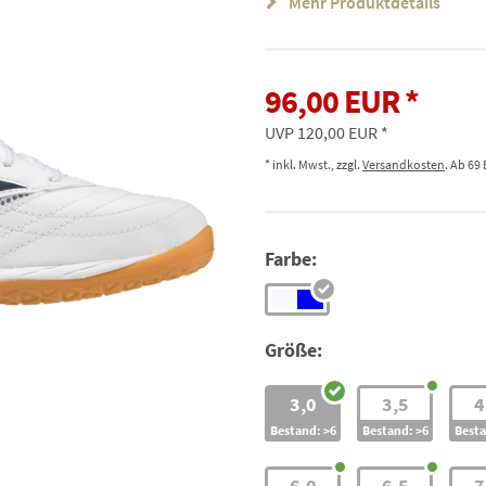
Mehr Produktdetails
96,00 EUR
UVP 120,00 EUR
* inkl. Mwst., zzgl.
Versandkosten
. Ab 69
Farbe:
Größe:
3,0
3,5
4
Bestand: >6
Bestand: >6
Besta
6,0
6,5
7