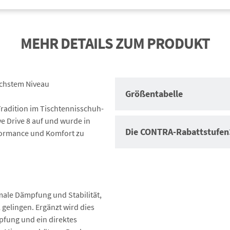
MEHR DETAILS ZUM PRODUKT
höchstem Niveau
Größentabelle
Tradition im Tischtennisschuh-
EU
UK
e Drive 8 auf und wurde in
Die CONTRA-Rabattstufen
36,5
4
rformance und Komfort zu
37
4,5
38
5
38,5
5,5
39
6
Auftragswertrabatt
imale Dämpfung und Stabilität,
40
6,5
 gelingen. Ergänzt wird dies
Auftragswertraba
40,5
7
pfung und ein direktes
Auftr