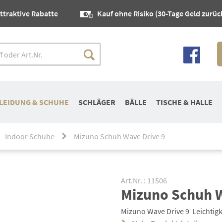
ttraktive Rabatte
Kauf ohne Risiko (30-Tage Geld zurüc
LEIDUNG & SCHUHE
SCHLÄGER
BÄLLE
TISCHE & HALLE
Indoor Schuhe
Mizuno Schuh Wave Drive 9
Art.Nr. : 11506
Mizuno Schuh W
Mizuno Wave Drive 9  Leichtig