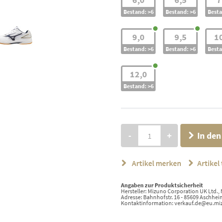
Bestand: >6
Bestand: >6
Besta
9,0
9,5
1
Bestand: >6
Bestand: >6
Besta
12,0
Bestand: >6
-
+
In de
Artikel merken
Artikel 
Angaben zur Produktsicherheit
Hersteller: Mizuno Corporation UK Ltd.,
Adresse: Bahnhofstr. 16 - 85609 Aschhei
Kontaktinformation: verkauf.de@eu.m