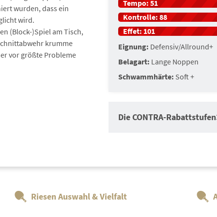
Tempo:
51
iert wurden, dass ein
Kontrolle:
88
licht wird.
Effet:
101
en (Block-)Spiel am Tisch,
e Schnittabwehr krumme
Eignung:
Defensiv/Allround+
er vor größte Probleme
Belagart:
Lange Noppen
Schwammhärte:
Soft +
Die CONTRA-Rabattstufen
Auftragswertrabatt
Auftragswertraba
Riesen Auswahl & Vielfalt
Auftr