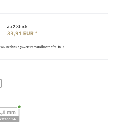
ab 2 Stück
33,91 EUR
 EUR Rechnungswert versandkostenfrei in D.
1,0 mm
estand: >6