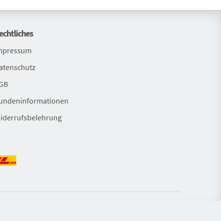
gerkonfigurator
e
echtliches
Bekleidungssets
mpressum
Bekleidungssets
atenschutz
Versandkostenfreie Bestellung
GB
undeninformationen
iderrufsbelehrung