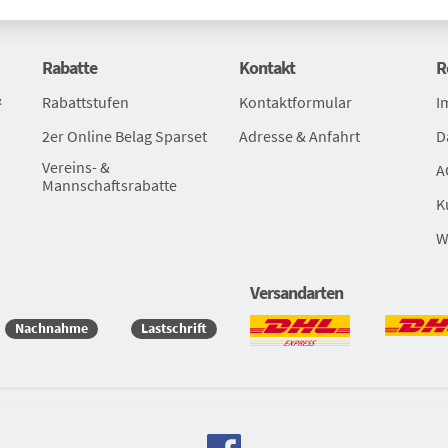
Schlä
Beläg
Rabatte
Kontakt
R
&
Rabattstufen
Kontaktformular
I
2er Online Belag Sparset
Adresse & Anfahrt
D
Vereins- &
A
Mannschaftsrabatte
K
W
Versandarten
Nachnahme
Lastschrift