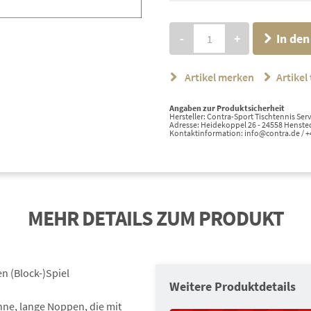
-
+
In de
Artikel merken
Artikel 
Angaben zur Produktsicherheit
Hersteller: Contra-Sport Tischtennis S
Adresse: Heidekoppel 26 - 24558 Hensted
Kontaktinformation: info@contra.de / 
MEHR DETAILS ZUM PRODUKT
n (Block-)Spiel
Weitere Produktdetails
nne, lange Noppen, die mit