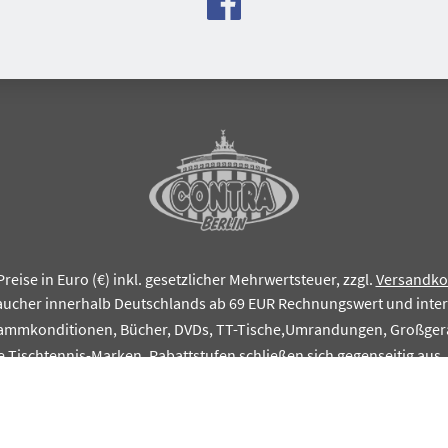
Preise in Euro (€) inkl. gesetzlicher Mehrwertsteuer, zzgl.
Versandko
aucher innerhalb Deutschlands ab 69 EUR Rechnungswert und inte
tammkonditionen, Bücher, DVDs, TT-Tische,Umrandungen, Großgerä
e Tischtennis-Marken. Rabattstufen schließen sich gegenseitig aus
© CONTRA Tischtennis-Zentrum Berlin, Inhaber Patrick Strahl