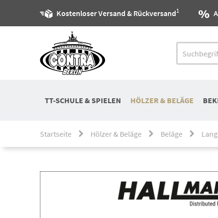
1
Kostenloser Versand & Rückversand
A
TT-SCHULE & SPIELEN
HÖLZER & BELÄGE
BEK
Startseite
Hölzer & Beläge
Beläge
Lang