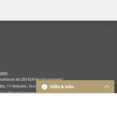
sten
.
rnational ab 250 EUR Rechnungswert.
te, TT-Roboter, Testkoffer, Komplettschläger, Sonderangebote
Hilfe & Info:
. Gewährt wird immer nur eine Rabattstufe.
30-Tage Geld zurück
Bestpreis-Garantie
1
Kostenloser Versand
und