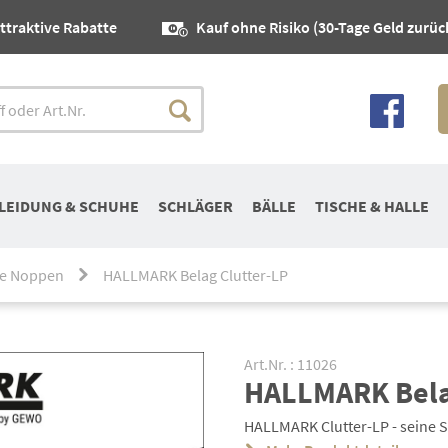
ttraktive Rabatte
Kauf ohne Risiko (30-Tage Geld zurüc
LEIDUNG & SCHUHE
SCHLÄGER
BÄLLE
TISCHE & HALLE
e Noppen
HALLMARK Belag Clutter-LP
Art.Nr. : 11026
HALLMARK Bela
HALLMARK Clutter-LP - seine St