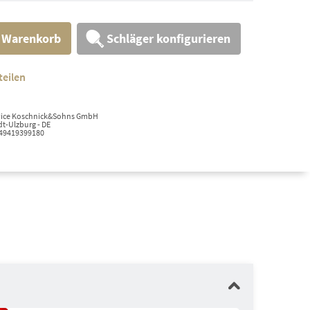
Schläger konfigurieren
n Warenkorb
teilen
ervice Koschnick&Sohns GmbH
t-Ulzburg - DE
+49419399180