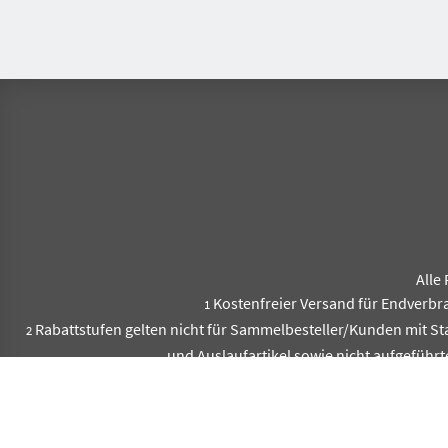
Alle 
Kostenfreier Versand für Endverbr
1
Rabattstufen gelten nicht für Sammelbesteller/Kunden mit S
2
und Auslaufartikel sowie nicht aufgeführt