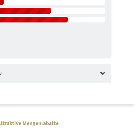
2
tt
Attraktive Mengenrabatte
agswertrabatt