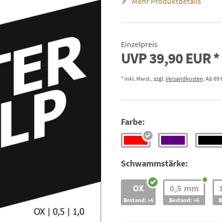
Mehr Produktdetails
Einzelpreis
UVP
39,90 EUR
* inkl. Mwst., zzgl.
Versandkosten
. Ab 69
Farbe:
Schwammstärke:
OX
0,5 mm
Bestand: >6
Bestand: >6
B