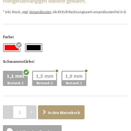
mengenabhängigen Rabatte gewährt.
* inkl. Mwst., zzgl.
Versandkosten
. Ab 69 EUR Rechnungswert versandkostenfrei in D.
Farbe:
Schwammstärke:
1,1 mm
1,5 mm
1,9 mm
Bestand: 2
Bestand: 2
Bestand: 1
-
+
In den Warenkorb