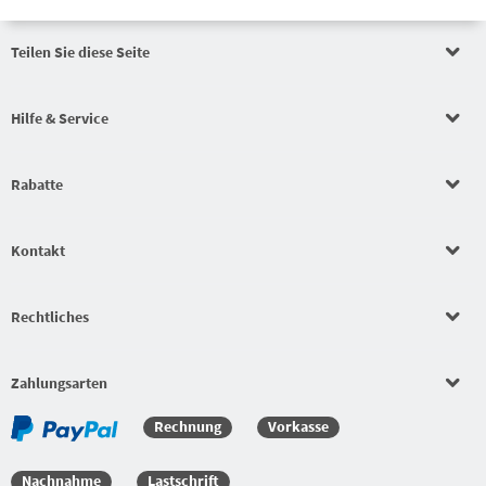
Teilen Sie diese Seite
Auftragswertrabatt
Hilfe & Service
Auftragswertrabatt
Rabatte
Auftragswertrabatt
Kontakt
Schlägerkonfigurator
Rechtliches
Beläge
Bekleidungssets
Zahlungsarten
Rechnung
Vorkasse
Bekleidungssets
Nachnahme
Lastschrift