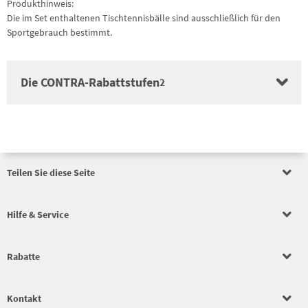
Produkthinweis:
Die im Set enthaltenen Tischtennisbälle sind ausschließlich für den
Sportgebrauch bestimmt.
Die CONTRA-Rabattstufen
2
Teilen Sie diese Seite
Auftragswertrabatt
Hilfe & Service
Auftragswertrabatt
Rabatte
Auftragswertrabatt
Kontakt
Schlägerkonfigurator