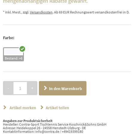
mengenabhängigen Rabatte gewährt.
* inkl. Mwst., zzgl.
Versandkosten
. Ab 69 EUR Rechnungswert versandkostenfrei in D.
Farbe:
Bestand: >6
-
+
In den Warenkorb
Artikel merken
Artikel teilen
Angaben zur Produktsicherheit
Hersteller: Contra-Sport Tischtennis Service Koschnick&Sohns GmbH
Adresse: Heidekoppel 26 - 24558 Henstedt-Ulzburg - DE
Kontaktinformation: info@contra.de / +49419399180