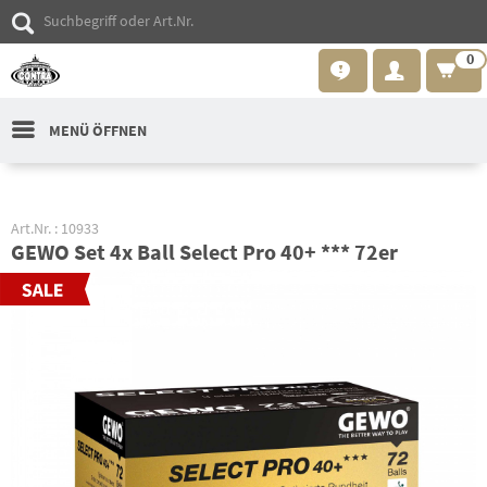
0
MENÜ ÖFFNEN
Art.Nr. : 10933
GEWO Set 4x Ball Select Pro 40+ *** 72er