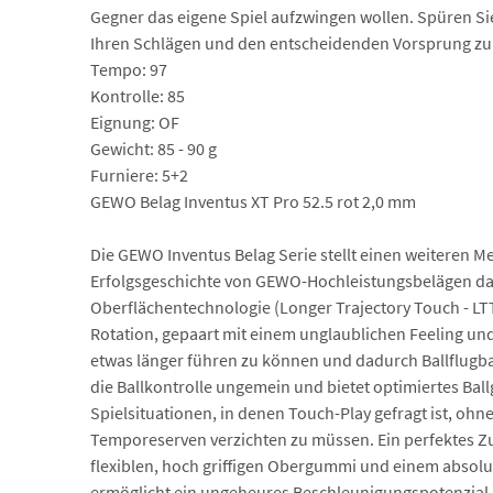
Gegner das eigene Spiel aufzwingen wollen. Spüren Sie 
Ihren Schlägen und den entscheidenden Vorsprung z
Tempo: 97
Kontrolle: 85
Eignung: OF
Gewicht: 85 - 90 g
Furniere: 5+2
GEWO Belag Inventus XT Pro 52.5 rot 2,0 mm
Die GEWO Inventus Belag Serie stellt einen weiteren Me
Erfolgsgeschichte von GEWO-Hochleistungsbelägen da
Oberflächentechnologie (Longer Trajectory Touch - L
Rotation, gepaart mit einem unglaublichen Feeling und
etwas länger führen zu können und dadurch Ballflugba
die Ballkontrolle ungemein und bietet optimiertes Ballg
Spielsituationen, in denen Touch-Play gefragt ist, ohn
Temporeserven verzichten zu müssen. Ein perfektes 
flexiblen, hoch griffigen Obergummi und einem abso
ermöglicht ein ungeheures Beschleunigungspotenzial u