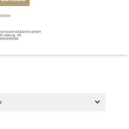
teilen
ervice Koschnick&Sohns GmbH
t-Ulzburg - DE
+49419399180
2