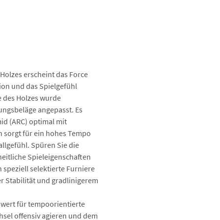
Auftragswertrabatt
Auftragswertraba
Auftr
Schlä
olzes erscheint das Force
Beläg
on und das Spielgefühl
ce des Holzes wurde
ungsbeläge angepasst. Es
id (ARC) optimal mit
n sorgt für ein hohes Tempo
allgefühl. Spüren Sie die
eitliche Spieleigenschaften
peziell selektierte Furniere
ter Stabilität und gradlinigerem
wert für tempoorientierte
chsel offensiv agieren und dem