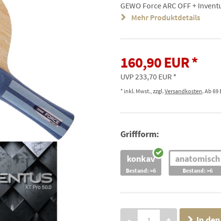
GEWO Force ARC OFF + Inventu
Mehr Produktdetails
160,90 EUR
UVP 233,70 EUR
* inkl. Mwst., zzgl.
Versandkosten
. Ab 69
Griffform:
konkav
anatomisch
Bestand: >6
Bestand: >6
-
+
In de