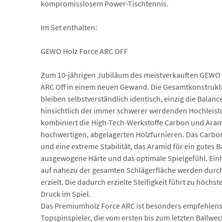
kompromisslosem Power-Tischtennis.
Im Set enthalten:
GEWO Holz Force ARC OFF
Zum 10-jährigen Jubiläum des meistverkauften GEWO H
ARC Off in einem neuen Gewand. Die Gesamtkonstrukti
bleiben selbstverständlich identisch, einzig die Balan
hinsichtlich der immer schwerer werdenden Hochleist
kombiniert die High-Tech-Werkstoffe Carbon und Aram
hochwertigen, abgelagerten Holzfurnieren. Das Carbo
und eine extreme Stabilität, das Aramid für ein gutes B
ausgewogene Härte und das optimale Spielgefühl. Einh
auf nahezu der gesamten Schlägerfläche werden durch s
erzielt. Die dadurch erzielte Steifigkeit führt zu höchs
Druck im Spiel.
Das Premiumholz Force ARC ist besonders empfehlens
Topspinspieler, die vom ersten bis zum letzten Ballwe