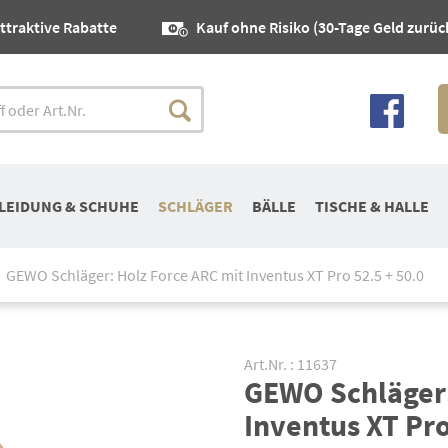
ttraktive Rabatte
Kauf ohne Risiko (30-Tage Geld zurüc
LEIDUNG & SCHUHE
SCHLÄGER
BÄLLE
TISCHE & HALLE
GEWO Schläger: Holz Force ARC mit Inventus XT Pro 52.5 + 50.0
Art.Nr. : 11637
GEWO Schläger:
Inventus XT Pro