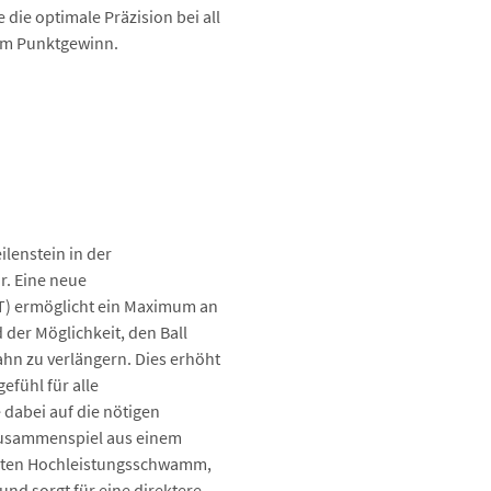
die optimale Präzision bei all
um Punktgewinn.
ilenstein in der
r. Eine neue
TT) ermöglicht ein Maximum an
 der Möglichkeit, den Ball
hn zu verlängern. Dies erhöht
efühl für alle
e dabei auf die nötigen
Zusammenspiel aus einem
luten Hochleistungsschwamm,
nd sorgt für eine direktere