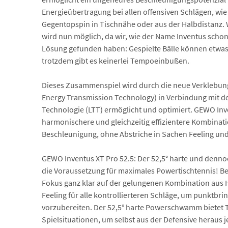
Energieübertragung bei allen offensiven Schlägen, wi
Gegentopspin in Tischnähe oder aus der Halbdistanz.
wird nun möglich, da wir, wie der Name Inventus schon
Lösung gefunden haben: Gespielte Bälle können etwas
trotzdem gibt es keinerlei Tempoeinbußen.
Dieses Zusammenspiel wird durch die neue Verklebun
Energy Transmission Technology) in Verbindung mit d
Technologie (LTT) ermöglicht und optimiert. GEWO Inve
harmonischere und gleichzeitig effizientere Kombinat
Beschleunigung, ohne Abstriche in Sachen Feeling un
GEWO Inventus XT Pro 52.5: Der 52,5° harte und den
die Voraussetzung für maximales Powertischtennis! Bei 
Fokus ganz klar auf der gelungenen Kombination aus
Feeling für alle kontrollierteren Schläge, um punktbr
vorzubereiten. Der 52,5° harte Powerschwamm bietet 
Spielsituationen, um selbst aus der Defensive heraus j