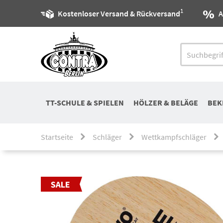
1
Kostenloser Versand & Rückversand
A
TT-SCHULE & SPIELEN
HÖLZER & BELÄGE
BEK
Startseite
Schläger
Wettkampfschläger