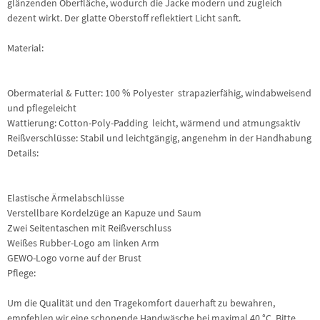
glänzenden Oberfläche, wodurch die Jacke modern und zugleich
dezent wirkt. Der glatte Oberstoff reflektiert Licht sanft.
Material:
Obermaterial & Futter: 100 % Polyester  strapazierfähig, windabweisend
und pflegeleicht
Wattierung: Cotton-Poly-Padding  leicht, wärmend und atmungsaktiv
Reißverschlüsse: Stabil und leichtgängig, angenehm in der Handhabung
Details:
Elastische Ärmelabschlüsse
Verstellbare Kordelzüge an Kapuze und Saum
Zwei Seitentaschen mit Reißverschluss
Weißes Rubber-Logo am linken Arm
GEWO-Logo vorne auf der Brust
Pflege:
Um die Qualität und den Tragekomfort dauerhaft zu bewahren,
empfehlen wir eine schonende Handwäsche bei maximal 40 °C. Bitte