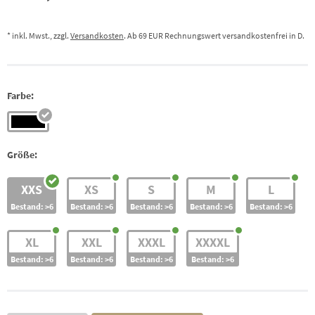
* inkl. Mwst., zzgl.
Versandkosten
. Ab 69 EUR Rechnungswert versandkostenfrei in D.
Farbe:
Größe:
XXS
XS
S
M
L
Bestand: >6
Bestand: >6
Bestand: >6
Bestand: >6
Bestand: >6
XL
XXL
XXXL
XXXXL
Bestand: >6
Bestand: >6
Bestand: >6
Bestand: >6