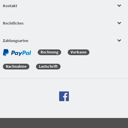
Kontakt
Schlägerkonfigurator
Rechtliches
Beläge
Bekleidungssets
Zahlungsarten
Rechnung
Vorkasse
Bekleidungssets
Nachnahme
Lastschrift
Versandkostenfreie Bestellung