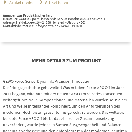
Artikel merken
Artikel teilen
Angaben zur Produktsicherheit
Hersteller: Contra-Sport Tischtennis Service Koschnick&Sohns GmbH
Adresse: Heidekoppel 26 - 24558 Henstedt-Ulzburg - DE
Kontaktinformation: info@contra.de / +49419399180
MEHR DETAILS ZUM PRODUKT
GEWO Force Series  Dynamik, Präzision, Innovation
Die Erfolgsgeschichte geht weiter! Was mit dem Force ARC Off im Jahr
2011 begann, wird nun mit der neuen GEWO Force Series konsequent
weitergeführt. Neue Kompositionen und Materialien wurden so in einer
Art und Weise miteinander kombiniert, um den Anforderungen des
modernen Hochleistungstischtennis gerecht zu werden. Das weltweit
beliebte Force ARC Off bleibt dabei in seiner Zusammensetzung
unverändert, wurde jedoch in Sachen Ausgewogenheit und Balance
nochmals verbessert und den Anforderungen des modernen, heutigen