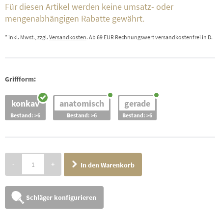
Für diesen Artikel werden keine umsatz- oder
mengenabhängigen Rabatte gewährt.
* inkl. Mwst., zzgl.
Versandkosten
. Ab 69 EUR Rechnungswert versandkostenfrei in D.
Griffform:
konkav
anatomisch
gerade
Bestand: >6
Bestand: >6
Bestand: >6
-
+
In den Warenkorb
Schläger konfigurieren