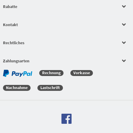
Rabatte
Auftragswertrabatt
Kontakt
Schlägerkonfigurator
Rechtliches
Beläge
Bekleidungssets
Zahlungsarten
Rechnung
Vorkasse
Bekleidungssets
Nachnahme
Lastschrift
Versandkostenfreie Bestellung