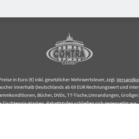
Preise in Euro (€) inkl. gesetzlicher Mehrwertsteuer, zzgl.
Versandko
aucher innerhalb Deutschlands ab 69 EUR Rechnungswert und inte
tammkonditionen, Bücher, DVDs, TT-Tische,Umrandungen, Großgerä
e Tischtennis-Marken. Rabattstufen schließen sich gegenseitig aus
© CONTRA Tischtennis-Zentrum Berlin, Inhaber Patrick Strahl