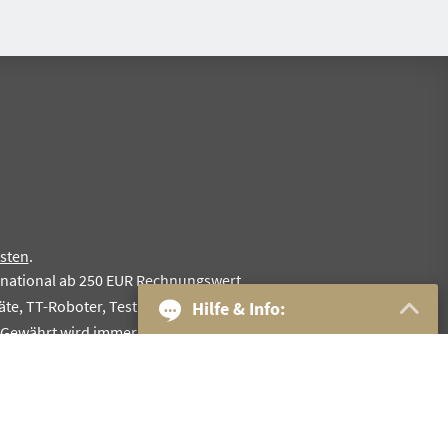
sten
.
rnational ab 250 EUR Rechnungswert.
te, TT-Roboter, Testkoffer, Komplettschläger, Sonderangebote
Hilfe & Info:
. Gewährt wird immer nur eine Rabattstufe.
30-Tage Geld zurück
Bestpreis-Garantie
1
Kostenloser Versand
und
Rückversand