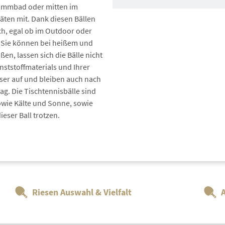
immbad oder mitten im
täten mit. Dank diesen Bällen
ch, egal ob im Outdoor oder
. Sie können bei heißem und
Auftragswertrabatt
n, lassen sich die Bälle nicht
nststoffmaterials und Ihrer
Auftragswertraba
er auf und bleiben auch nach
Auftr
g. Die Tischtennisbälle sind
sowie Kälte und Sonne, sowie
Schlä
eser Ball trotzen.
Beläg
Riesen Auswahl & Vielfalt