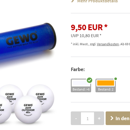
Mehr Produktdetails
9,50 EUR
UVP 10,80 EUR
* inkl. Mwst., zzgl.
Versandkosten
. Ab 69
Farbe:
Bestand: >6
Bestand: 2
-
+
In de