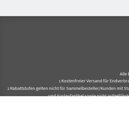
Alle 
Kostenfreier Versand für Endverbr
1
Rabattstufen gelten nicht für Sammelbesteller/Kunden mit S
2
und Auslaufartikel sowie nicht aufgeführt