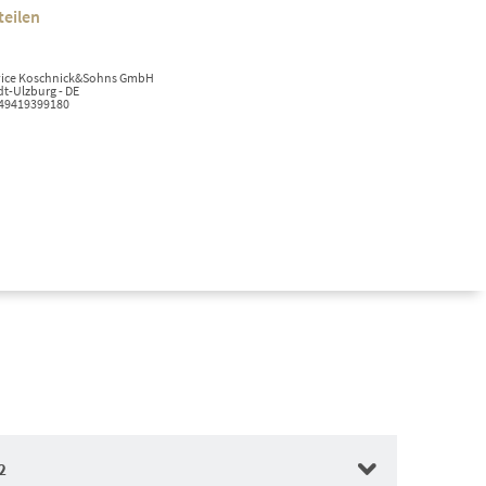
teilen
ervice Koschnick&Sohns GmbH
t-Ulzburg - DE
+49419399180
2