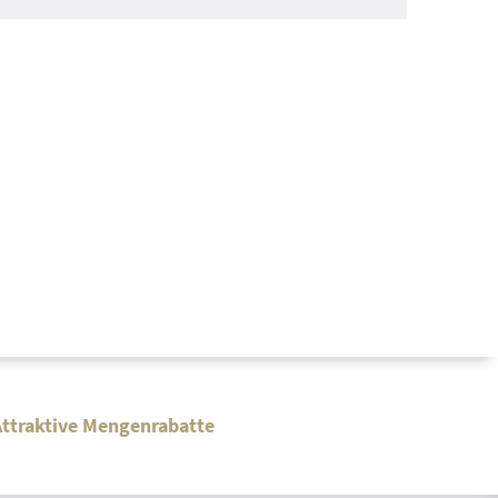
tt
agswertrabatt
gerkonfigurator
e
Bekleidungssets
Bekleidungssets
Versandkostenfreie Bestellung
Attraktive Mengenrabatte