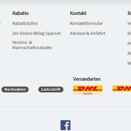
Rabatte
Kontakt
R
&
Rabattstufen
Kontaktformular
I
2er Online Belag Sparset
Adresse & Anfahrt
D
Vereins- &
A
Mannschaftsrabatte
K
W
Versandarten
Nachnahme
Lastschrift