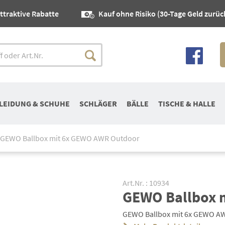
ttraktive Rabatte
Kauf ohne Risiko (30-Tage Geld zurüc
LEIDUNG & SCHUHE
SCHLÄGER
BÄLLE
TISCHE & HALLE
GEWO Ballbox mit 6x GEWO AWR Outdoor
Art.Nr. : 10934
GEWO Ballbox 
GEWO Ballbox mit 6x GEWO AWR