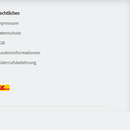
echtliches
mpressum
atenschutz
GB
undeninformationen
iderrufsbelehrung