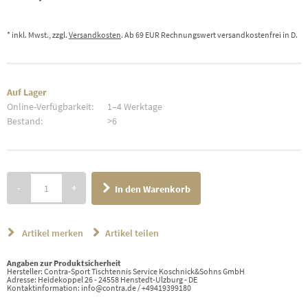
* inkl. Mwst., zzgl.
Versandkosten
. Ab 69 EUR Rechnungswert versandkostenfrei in D.
Auf Lager
Online-Verfügbarkeit:
1–4 Werktage
Bestand:
>6
-
+
In den Warenkorb
Artikel merken
Artikel teilen
Angaben zur Produktsicherheit
Hersteller: Contra-Sport Tischtennis Service Koschnick&Sohns GmbH
Adresse: Heidekoppel 26 - 24558 Henstedt-Ulzburg - DE
Kontaktinformation: info@contra.de / +49419399180