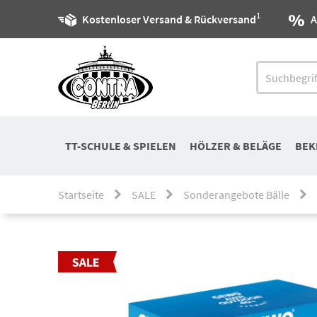
1
Kostenloser Versand & Rückversand
A
TT-SCHULE & SPIELEN
HÖLZER & BELÄGE
BEK
Startseite
SALE
Sonderangebote Bälle