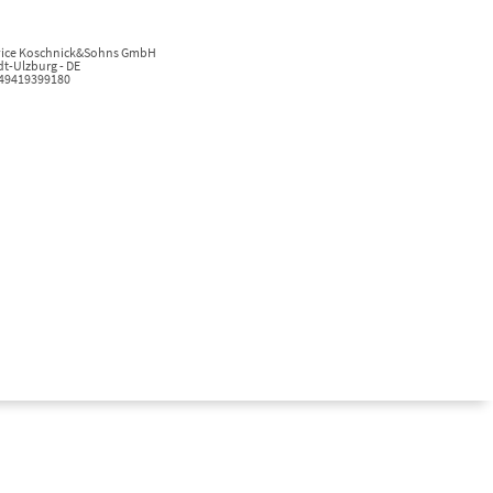
ervice Koschnick&Sohns GmbH
t-Ulzburg - DE
+49419399180