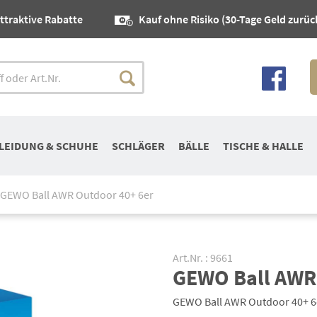
ttraktive Rabatte
Kauf ohne Risiko (30-Tage Geld zurüc
LEIDUNG & SCHUHE
SCHLÄGER
BÄLLE
TISCHE & HALLE
GEWO Ball AWR Outdoor 40+ 6er
Art.Nr. : 9661
GEWO Ball AWR
GEWO Ball AWR Outdoor 40+ 