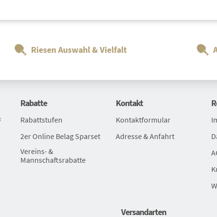
Riesen Auswahl & Vielfalt
Rabatte
Kontakt
R
&
Rabattstufen
Kontaktformular
I
2er Online Belag Sparset
Adresse & Anfahrt
D
Vereins- &
A
Mannschaftsrabatte
K
W
Versandarten