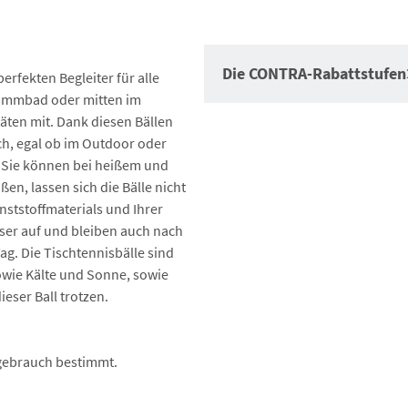
Die CONTRA-Rabattstufen
rfekten Begleiter für alle
immbad oder mitten im
täten mit. Dank diesen Bällen
ch, egal ob im Outdoor oder
. Sie können bei heißem und
Auftragswertrabatt
n, lassen sich die Bälle nicht
nststoffmaterials und Ihrer
Auftragswertraba
er auf und bleiben auch nach
Auftr
g. Die Tischtennisbälle sind
sowie Kälte und Sonne, sowie
Schlä
eser Ball trotzen.
Beläg
rtgebrauch bestimmt.