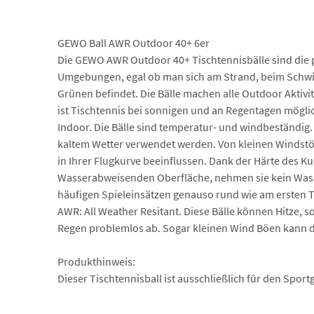
GEWO Ball AWR Outdoor 40+ 6er
Die GEWO AWR Outdoor 40+ Tischtennisbälle sind die pe
Umgebungen, egal ob man sich am Strand, beim Schw
Grünen befindet. Die Bälle machen alle Outdoor Aktivi
ist Tischtennis bei sonnigen und an Regentagen mögli
Indoor. Die Bälle sind temperatur- und windbeständig
kaltem Wetter verwendet werden. Von kleinen Windstöße
in Ihrer Flugkurve beeinflussen. Dank der Härte des Ku
Wasserabweisenden Oberfläche, nehmen sie kein Wass
häufigen Spieleinsätzen genauso rund wie am ersten Ta
AWR: All Weather Resitant. Diese Bälle können Hitze, 
Regen problemlos ab. Sogar kleinen Wind Böen kann di
Produkthinweis:
Dieser Tischtennisball ist ausschließlich für den Spo