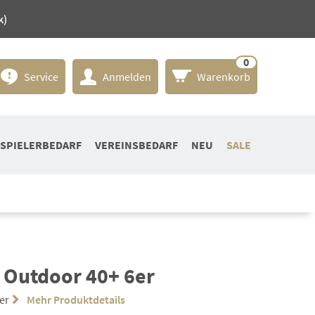
k)
0
Service
Anmelden
Warenkorb
SPIELERBEDARF
VEREINSBEDARF
NEU
SALE
 Outdoor 40+ 6er
6er
Mehr Produktdetails