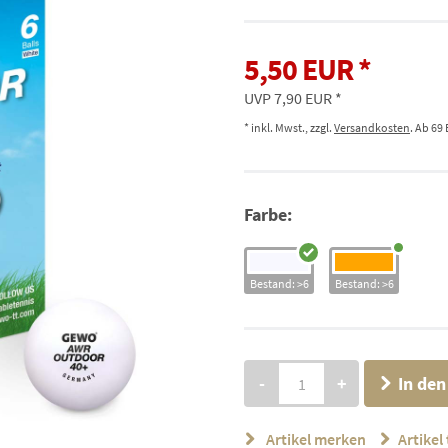
5,50 EUR
UVP 7,90 EUR
* inkl. Mwst., zzgl.
Versandkosten
. Ab 69
Farbe:
Bestand: >6
Bestand: >6
-
+
In de
Artikel merken
Artikel 