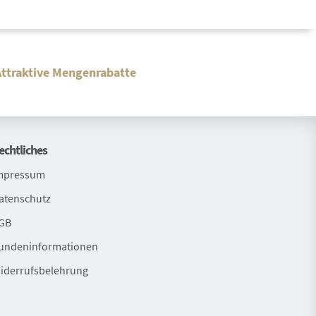
Attraktive Mengenrabatte
echtliches
mpressum
atenschutz
GB
undeninformationen
iderrufsbelehrung