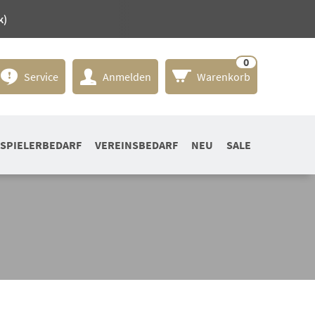
k)
0
Service
Anmelden
Warenkorb
SPIELERBEDARF
VEREINSBEDARF
NEU
SALE