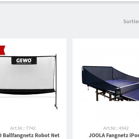
Sortie
Art.Nr.: 7742
Art.Nr.: 4942
 Ballfangnetz Robot Net
JOOLA Fangnetz iPo