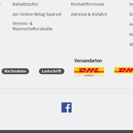
&
Rabattstufen
Kontaktformular
I
2er Online Belag Sparset
Adresse & Anfahrt
D
Vereins- &
A
Mannschaftsrabatte
K
W
Versandarten
Nachnahme
Lastschrift