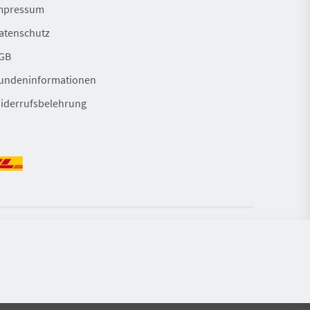
mpressum
atenschutz
GB
undeninformationen
iderrufsbelehrung