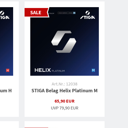
Art.Nr.: 12038
num H
STIGA Belag Helix Platinum M
65,90 EUR
UVP
79,90 EUR