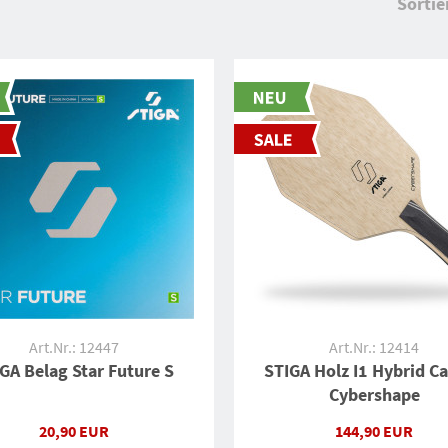
Sortie
Art.Nr.: 12447
Art.Nr.: 12414
GA Belag Star Future S
STIGA Holz I1 Hybrid C
Cybershape
20,90 EUR
144,90 EUR