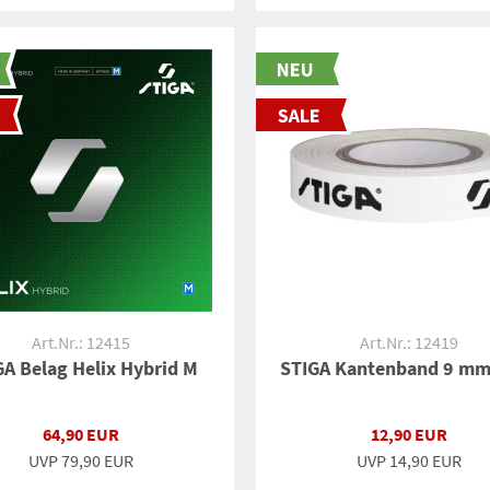
Art.Nr.: 12415
Art.Nr.: 12419
GA Belag Helix Hybrid M
STIGA Kantenband 9 mm
64,90 EUR
12,90 EUR
UVP
79,90 EUR
UVP
14,90 EUR