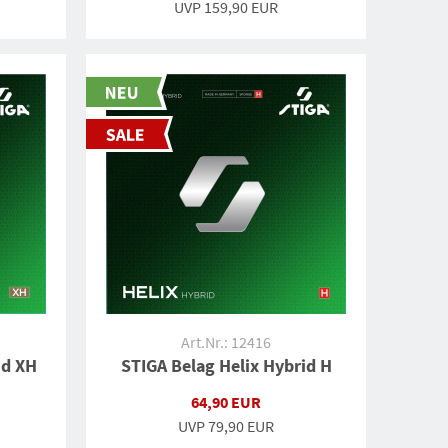
UVP
159,90 EUR
Art.Nr.: 12416
id XH
STIGA Belag Helix Hybrid H
64,90 EUR
UVP
79,90 EUR