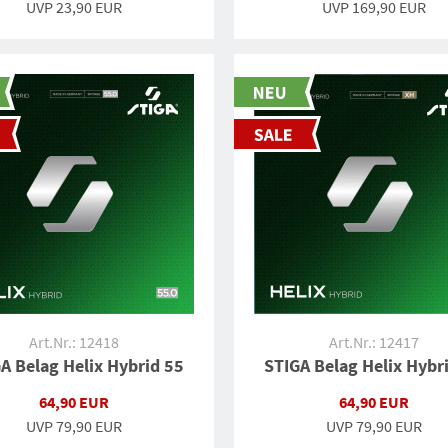
UVP
23,90 EUR
UVP
169,90 EUR
Art.Nr.: 12418
Art.Nr.: 12417
A Belag Helix Hybrid 55
STIGA Belag Helix Hybr
64,90 EUR
64,90 EUR
UVP
79,90 EUR
UVP
79,90 EUR