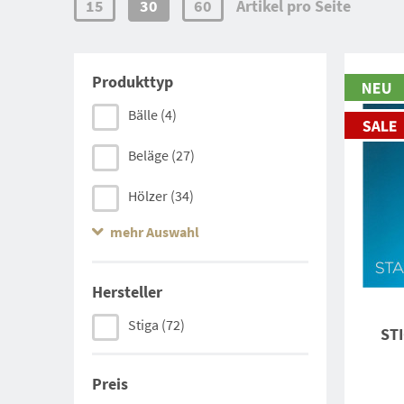
15
30
60
Artikel pro Seite
Produkttyp
Bälle
(4)
Beläge
(27)
Hölzer
(34)
mehr Auswahl
Schuhe
(1)
Sonstiges
(6)
Hersteller
Stiga
(72)
STI
Preis