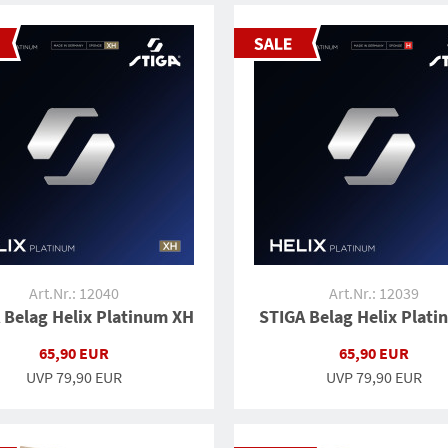
Art.Nr.: 12040
Art.Nr.: 12039
 Belag Helix Platinum XH
STIGA Belag Helix Plati
65,90 EUR
65,90 EUR
UVP
79,90 EUR
UVP
79,90 EUR