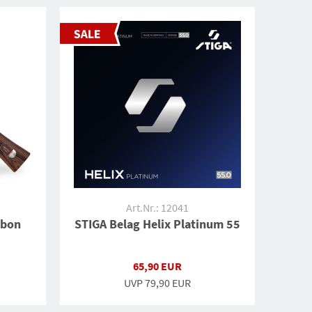
Art.Nr.: 12041
rbon
STIGA Belag Helix Platinum 55
65,90 EUR
UVP
79,90 EUR