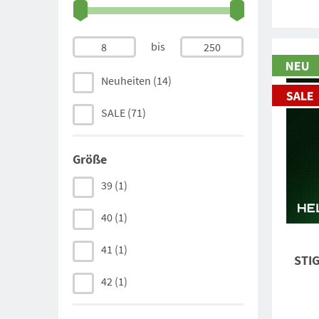
bis
8
250
Neuheiten
(14)
SALE
(71)
Größe
39
(1)
40
(1)
41
(1)
STIG
42
(1)