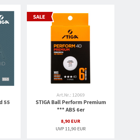
Art.Nr.: 12069
d 55
STIGA Ball Perform Premium
*** ABS 6er
8,90 EUR
UVP
11,90 EUR