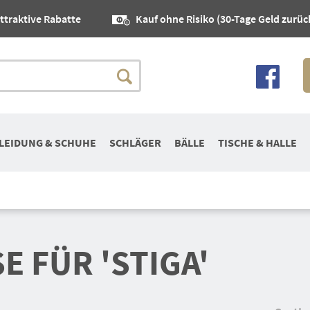
ttraktive Rabatte
Kauf ohne Risiko (30-Tage Geld zurüc
LEIDUNG & SCHUHE
SCHLÄGER
BÄLLE
TISCHE & HALLE
 FÜR 'STIGA'