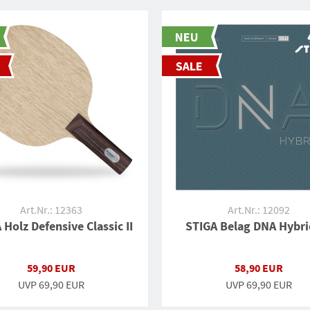
Art.Nr.: 12363
Art.Nr.: 12092
 Holz Defensive Classic II
STIGA Belag DNA Hybri
59,90 EUR
58,90 EUR
UVP
69,90 EUR
UVP
69,90 EUR