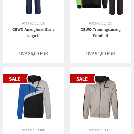
Art.Nr.: 11716
Art.Nr.: 11725
GEWO Anzughose Basic
GEWO Trainingsanzug
Logo II
Fondi III
UVP 36,00 EUR
UVP 94,90 EUR
Art.Nr.: 10306
Art.Nr.: 10311