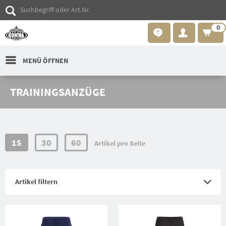
0
MENÜ ÖFFNEN
TRAININGSANZÜGE
15
30
60
Artikel pro Seite
Artikel filtern